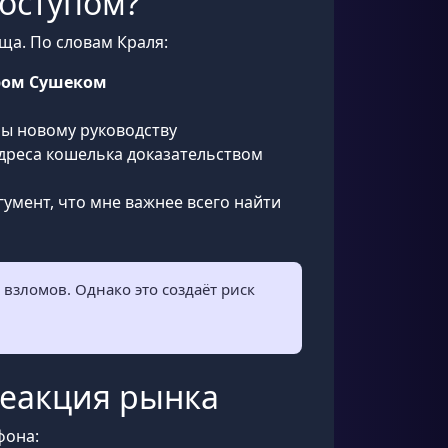
доступом?
а. По словам Краля:
ром Сушеком
ны новому руководству
адреса кошелька доказательством
ргумент, что мне важнее всего найти
зломов. Однако это создаёт риск
реакция рынка
фона: