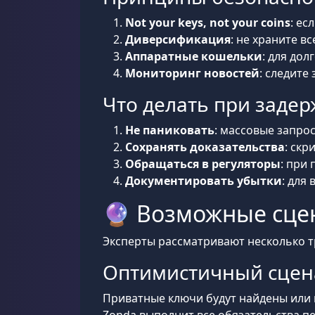
Not your keys, not your coins
: ес
Диверсификация
: не храните в
Аппаратные кошельки
: для до
Мониторинг новостей
: следит
Что делать при заде
Не паниковать
: массовые запрос
Сохранять доказательства
: скр
Обращаться в регуляторы
: при
Документировать убытки
: для
🔮 Возможные сце
Эксперты рассматривают несколько т
Оптимистичный сцен
Приватные ключи будут найдены или