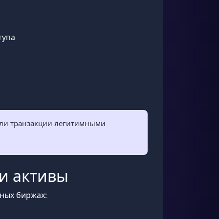
тупа
 ли транзакции легитимными
ои активы
ных биржах: