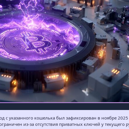
 с указанного кошелька был зафиксирован в ноябре 2025 го
 ограничен из-за отсутствия приватных ключей у текущего р