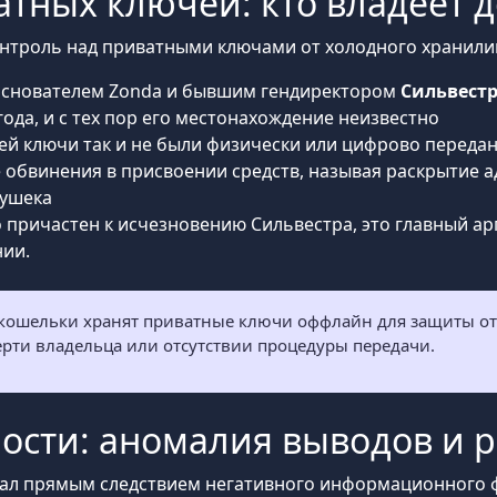
тных ключей: кто владеет 
нтроль над приватными ключами от холодного хранилищ
основателем Zonda и бывшим гендиректором
Сильвест
года, и с тех пор его местонахождение неизвестно
ей ключи так и не были физически или цифрово переда
 обвинения в присвоении средств, называя раскрытие 
Сушека
-то причастен к исчезновению Сильвестра, это главный а
нии.
ошельки хранят приватные ключи оффлайн для защиты от в
ерти владельца или отсутствии процедуры передачи.
ости: аномалия выводов и 
стал прямым следствием негативного информационного 