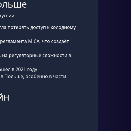
Польше
куссии:
гла потерять доступ к холодному
егламента MiCA, что создаёт
сь на регуляторные сложности в
ошёл в 2021 году
 в Польше, особенно в части
йн