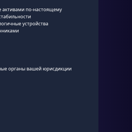
те активами по-настоящему
естабильности
алогичные устройства
очниками
ные органы вашей юрисдикции