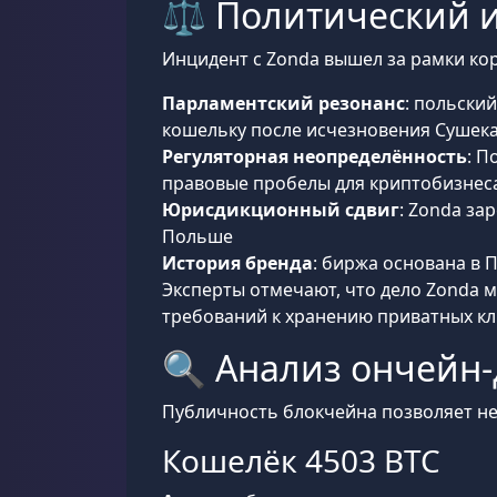
⚖️ Политический и
Инцидент с Zonda вышел за рамки ко
Парламентский резонанс
: польски
кошельку после исчезновения Сушек
Регуляторная неопределённость
: П
правовые пробелы для криптобизнес
Юрисдикционный сдвиг
: Zonda за
Польше
История бренда
: биржа основана в П
Эксперты отмечают, что дело Zonda 
требований к хранению приватных кл
🔍 Анализ ончейн-
Публичность блокчейна позволяет н
Кошелёк 4503 BTC