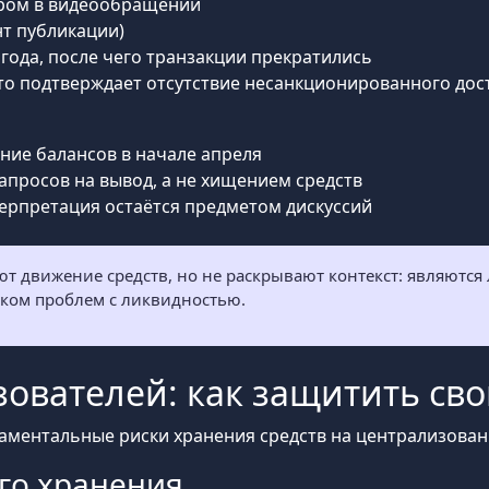
ором в видеообращении
нт публикации)
 года, после чего транзакции прекратились
что подтверждает отсутствие несанкционированного дос
ние балансов в начале апреля
апросов на вывод, а не хищением средств
ерпретация остаётся предметом дискуссий
 движение средств, но не раскрывают контекст: являются
ком проблем с ликвидностью.
ьзователей: как защитить св
аментальные риски хранения средств на централизован
го хранения