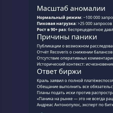
Масштаб аномалии
Нормальный режим
: ~100 000 запро
Пиковая нагрузка
: >25 000 запросов
Рост в 90+ раз
: беспрецедентное дав
Причины паники
Публикации о возможном расследован
Отчёт Recoveris о снижении балансо
Отсутствие оперативных комментарие
Исторический контекст: исчезновение
Ответ биржи
Краль заявил о полной платёжеспособ
Обещание выполнить все обязательс
Планы подать иски против распрост
«Паника на рынке — это не всегда р
Андреас Антонопулос, эксперт по бит