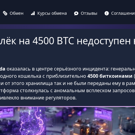
Обмен
Курсы обмена
Отзывы
Соглашени
лёк на 4500 BTC недоступен
da
оказалась в центре серьёзного инцидента: генерал
лодного кошелька с приблизительно
4500 биткоинами
ючи от этого хранилища так и не были переданы ему в р
атформа столкнулась с аномальным всплеском запросов 
ивлекло внимание регуляторов.