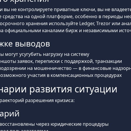
ли вы не контролируете приватные ключи, вы не владее
се средства на одной платформе, особенно в периоды н
лгосрочного хранения используйте Ledger, Trezor или ан
е за официальными каналами бирж и независимыми ист
ржке выводов
ы могут усугубить нагрузку на систему
иншоты заявок, переписки с поддержкой, транзакции
 подозрении на мошенничество — в финансовые надзор
 возможного участия в компенсационных процедурах
нарии развития ситуации
раекторий разрешения кризиса:
арий
 восстановлены через юридические процедуры