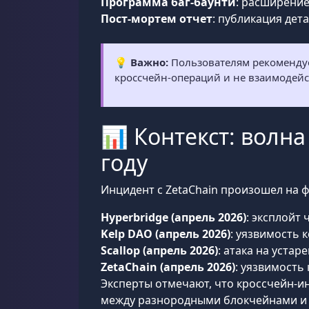
Программа баг-баунти
: расширение
Пост-мортем отчет
: публикация дет
💡
Важно:
Пользователям рекомендуе
кроссчейн-операций и не взаимодейс
📊 Контекст: волн
году
Инцидент с ZetaChain произошел на 
Hyperbridge (апрель 2026)
: эксплойт
Kelp DAO (апрель 2026)
: уязвимость 
Scallop (апрель 2026)
: атака на устар
ZetaChain (апрель 2026)
: уязвимость
Эксперты отмечают, что кроссчейн-и
между разнородными блокчейнами и