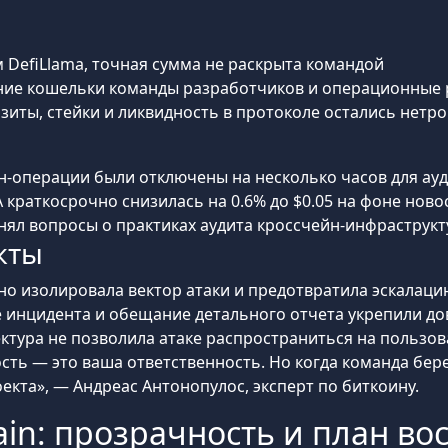
м DefiLlama, точная сумма не раскрыта командой
нние кошельки команды разработчиков и операционные
позиты, стейки и ликвидность в протоколе остались нетр
йн-операции были отключены на несколько часов для ау
A краткосрочно снизилась на 0.6% до $0.05 на фоне ново
днял вопросы о практиках аудита кроссчейн-инфраструк
кты
но изолировала вектор атаки и предотвратила эскалаци
е инцидента и обещание детального отчета укрепили д
ектура не позволила атаке распространиться на пользов
ть — это ваша ответственность. Но когда команда бере
екта», — Андреас Антонопулос, эксперт по биткоину.
ain: прозрачность и план в