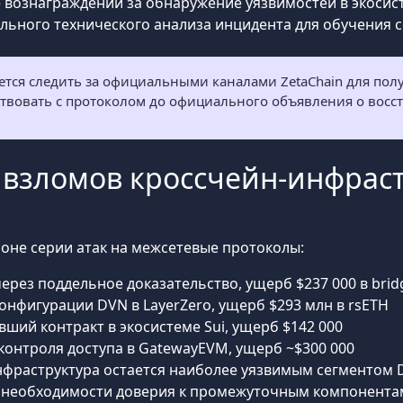
 вознаграждений за обнаружение уязвимостей в экосис
ального технического анализа инцидента для обучения
тся следить за официальными каналами ZetaChain для по
твовать с протоколом до официального объявления о восс
а взломов кроссчейн-инфраст
фоне серии атак на межсетевые протоколы:
 через поддельное доказательство, ущерб $237 000 в bri
конфигурации DVN в LayerZero, ущерб $293 млн в rsETH
евший контракт в экосистеме Sui, ущерб $142 000
 контроля доступа в GatewayEVM, ущерб ~$300 000
нфраструктура остается наиболее уязвимым сегментом D
 необходимости доверия к промежуточным компонента