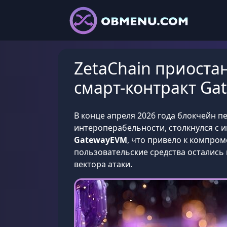
ZetaChain приоста
смарт-контракт Ga
В конце апреля 2026 года блокчейн п
интероперабельности, столкнулся с 
GatewayEVM
, что привело к компро
пользовательские средства остались 
вектора атаки.