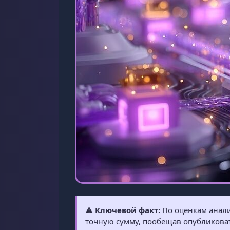
⚠️
Ключевой факт:
По оценкам анал
точную сумму, пообещав опубликоват