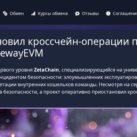
Обмен
Курсы обмена
Отзывы
Соглашени
новил кроссчейн-операции п
tewayEVM
ервого уровня
ZetaChain
, специализирующийся на унив
инцидентом безопасности: злоумышленник эксплуатиров
метации внутренних кошельков команды. Несмотря на се
в безопасности, а проект оперативно приостановил кро