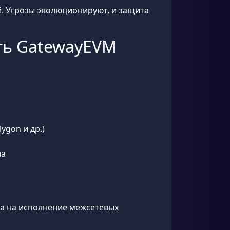
ей. Угрозы эволюционируют, и защита
сть GatewayEVM
ygon и др.)
ла
ва на исполнение межсетевых