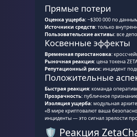
Прямые потери
Оценка ущерба
: ~$300 000 по данны
Источники средств
: только внутре
Пользовательские активы
: все де
Косвенные эффекты
Временная приостановка
: кроссче
Рыночная реакция
: цена токена ZET
Репутационный риск
: инцидент по
Положительные аспе
Быстрая реакция
: команда оператив
Прозрачность
: публичное признани
Изоляция ущерба
: модульная архит
«В мире криптовалют ваша безопаснос
инциденты — это сигнал зрелости про
🛡️ Реакция ZetaCh