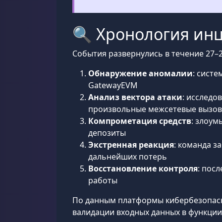
🔍 Хронология инц
События развернулись в течение 27–2
Обнаружение аномалии
: сист
GatewayEVM
Анализ вектора атаки
: исследо
произвольные межсетевые вызовы
Компрометация средств
: злоум
депозиты
Экстренная реакция
: команда 
дальнейших потерь
Восстановление контроля
: пос
работы
По данным платформы кибербезопас
валидации входных данных в функци