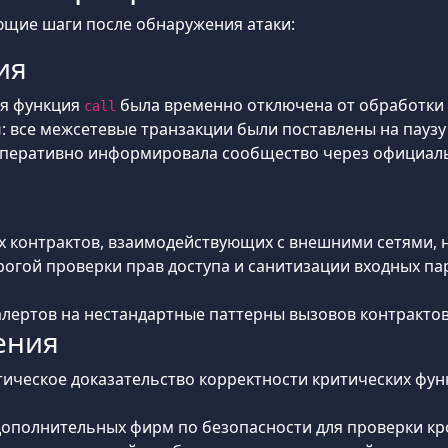
ющие шаги после обнаружения атаки:
ия
ая функция
была временно отключена от обработки
call
й
: все межсетевые транзакции были поставлены на паузу
оперативно информировала сообщество через официальный
ы
ех контрактов, взаимодействующих с внешними сетями,
трогой проверки прав доступа и санитизации входных п
 алертов на нестандартные паттерны вызовов контракто
ения
тическое доказательство корректности критических фу
дополнительных фирм по безопасности для проверки к