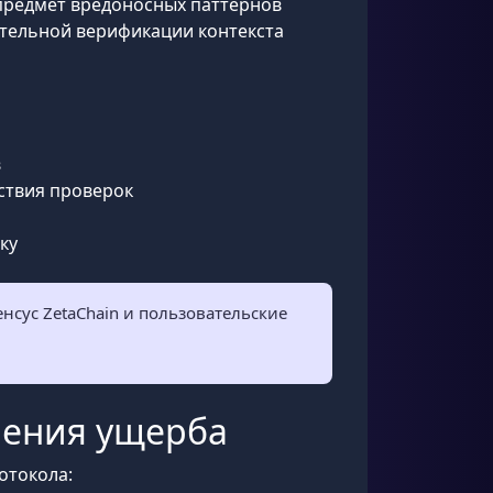
 предмет вредоносных паттернов
ительной верификации контекста
в
тствия проверок
ку
нсус ZetaChain и пользовательские
чения ущерба
отокола: