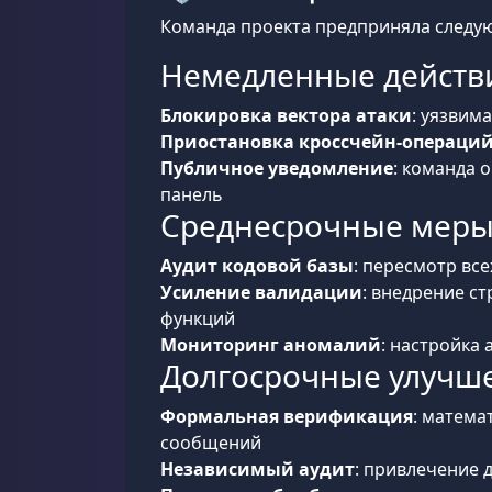
Команда проекта предприняла следу
Немедленные действ
Блокировка вектора атаки
: уязвим
Приостановка кроссчейн-операци
Публичное уведомление
: команда 
панель
Среднесрочные мер
Аудит кодовой базы
: пересмотр вс
Усиление валидации
: внедрение с
функций
Мониторинг аномалий
: настройка
Долгосрочные улучш
Формальная верификация
: матема
сообщений
Независимый аудит
: привлечение 