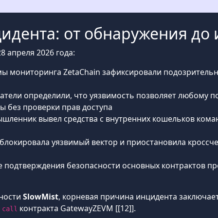
идента: от обнаружения до
8 апреля 2026 года:
емы мониторинга ZetaChain зафиксировали подозрител
ватели определили, что уязвимость позволяет любому 
 без проверки прав доступа
ышленник вывел средства с внутренних кошельков кома
заблокировала уязвимый вектор и приостановила кросс
ле подтверждения безопасности основных контрактов п
ности
SlowMist
, корневая причина инцидента заключает
и
контракта GatewayZEVM [[12]].
call