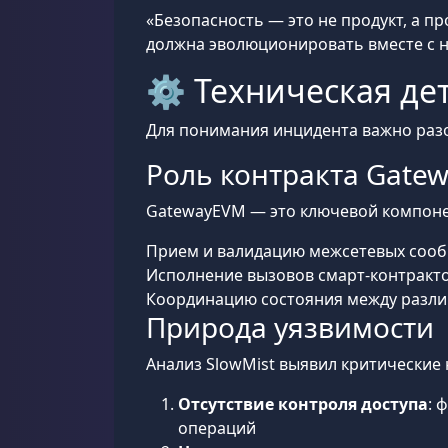
«Безопасность — это не продукт, а п
должна эволюционировать вместе с н
⚙️ Техническая де
Для понимания инцидента важно разо
Роль контракта Gate
GatewayEVM — это ключевой компонен
Прием и валидацию межсетевых сообщ
Исполнение вызовов смарт-контракто
Координацию состояния между разл
Природа уязвимости
Анализ SlowMist выявил критические
Отсутствие контроля доступа
: 
операций