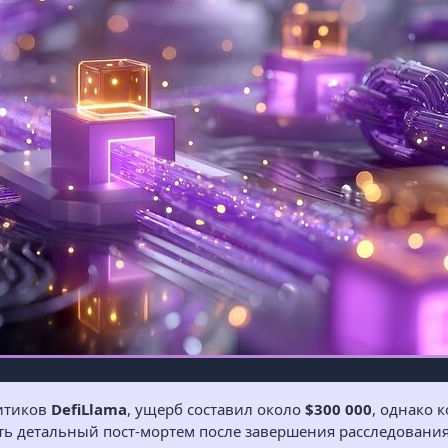
итиков
DefiLlama
, ущерб составил около
$300 000
, однако 
ь детальный пост-мортем после завершения расследования