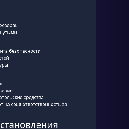
 резервы
онутыми
дита безопасности
стей
туры
ю
оверие
ательские средства
т на себя ответственность за
осстановления