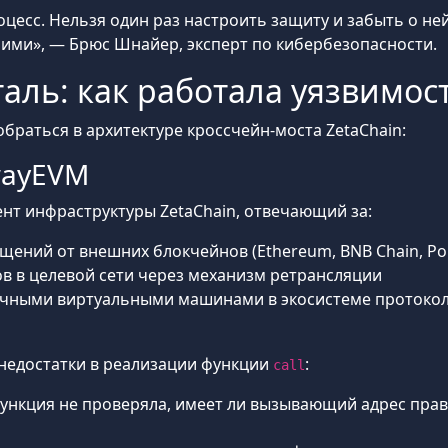
роцесс. Нельзя один раз настроить защиту и забыть о н
ими», — Брюс Шнайер, эксперт по кибербезопасности.
таль: как работала уязвимо
браться в архитектуре кроссчейн-моста ZetaChain:
wayEVM
т инфраструктуры ZetaChain, отвечающий за:
ений от внешних блокчейнов (Ethereum, BNB Chain, Pol
в в целевой сети через механизм ретрансляции
ичными виртуальными машинами в экосистеме протоко
 недостатки в реализации функции
:
call
функция не проверяла, имеет ли вызывающий адрес пра