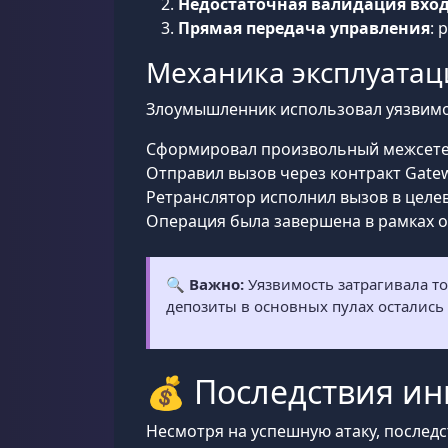
Недостаточная валидация вхо
Прямая передача управления
: 
Механика эксплуатац
Злоумышленник использовал уязвим
Сформировал произвольный межсетев
Отправил вызов через контракт Gatew
Ретранслятор исполнил вызов в целев
Операция была завершена в рамках о
🔍
Важно:
Уязвимость затрагивала то
депозиты в основных пулах осталис
💰 Последствия ин
Несмотря на успешную атаку, послед