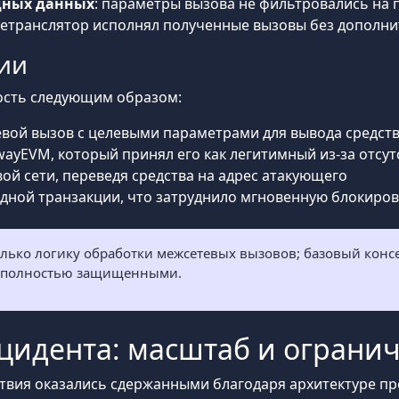
дных данных
: параметры вызова не фильтровались на
ретранслятор исполнял полученные вызовы без дополн
ии
ость следующим образом:
ой вызов с целевыми параметрами для вывода средст
ayEVM, который принял его как легитимный из-за отсу
ой сети, переведя средства на адрес атакующего
дной транзакции, что затруднило мгновенную блокиров
лько логику обработки межсетевых вызовов; базовый консе
ь полностью защищенными.
цидента: масштаб и ограни
ствия оказались сдержанными благодаря архитектуре пр