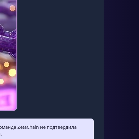
команда ZetaChain не подтвердила
.