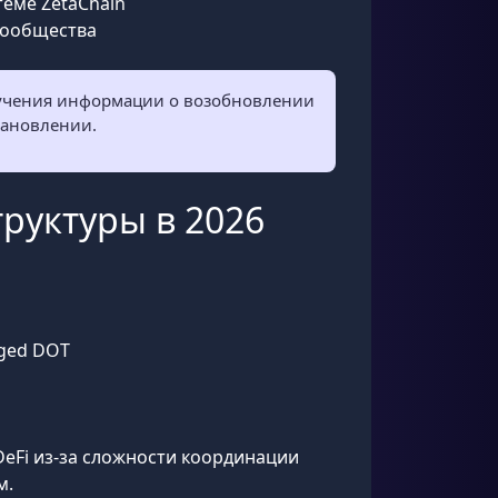
теме ZetaChain
 сообщества
лучения информации о возобновлении
тановлении.
руктуры в 2026
dged DOT
eFi из-за сложности координации
м.