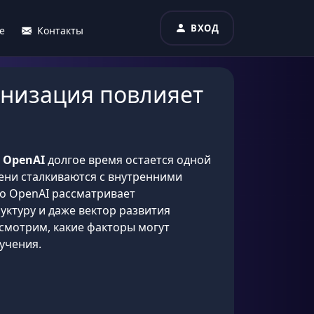
ВХОД
е
Контакты
анизация повлияет
я
OpenAI
долгое время остается одной
ени сталкиваются с внутренними
то OpenAI рассматривает
уктуру и даже вектор развития
ссмотрим, какие факторы могут
учения.