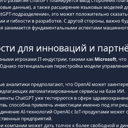
его развития ChatGPT планируется ввод сторонних пла
ковые данные), а также расширение языковых моделей д
atGPT-подразделение», это может положительно сказать
и и гибкости в разработке. С другой стороны, важно б
рая занимается фундаментальными аспектами машинног
сти для инноваций и партн
пными игроками IT-индустрии, такими как
Microsoft
, чт
 Однако потенциальная перестройка модели управления
рые аналитики предполагают, что OpenAI может заинте
едлагающих автоматизированные сервисы на базе ИИ.
ументы ChatGPT уже тестируются в сфере здравоохранен
етвь способна привлечь инвестиции именно под эти ре
единение AI-технологий OpenAI с IoT-продуктами может 
ственных предприятий.
и компании может дать толчок к более свободной и д