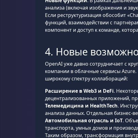
Новые функции
. В рамках дальнейш
анализа (включая изображения и зву
Если реструктуризация обособит «Ch
функций, взаимодействии с партнёрам
компонент и доступ к команде, кото
4. Новые возможно
OpenAI уже давно сотрудничает с кру
компании в облачные сервисы Azure.
широкому спектру коллабораций:
Расширение в Web3 и DeFi
. Некото
децентрализованных приложений, пр
Телемедицина и HealthTech
. Инстр
анализа данных. Отдельная бизнес-в
Автомобильная отрасль и IoT
. Объ
транспорта, умных домов и производ
Таким образом, трансформация внутр