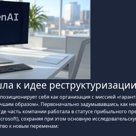
шла к идее реструктуризации
позиционирует себя как организация с миссией «гарант
учшим образом». Первоначально задумывавшись как не
где часть компании работала в статусе прибыльного пр
icrosoft), сохраняя при этом основную исследовательс
тво к новым переменам: