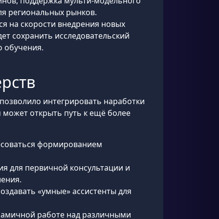
гинов, поддержка мульти-модельного
ля региональных рынков.
ся на скорости внедрения новых
удет сохранить исследовательский
о обучения.
ёрств
о позволило интегрировать наработки
 может открыть путь к ещё более
ресоваться формированием
ия для первичной консультации и
шения.
создавать «умные» ассистенты для
инамичной работе над различными