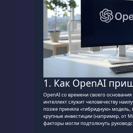
1. Как OpenAI при
OpenAI со времени своего основания 
интеллект служит человечеству наил
позже приняла «гибридную» модель, 
крупные инвестиции (например, от M
факторы могли подтолкнуть руководс