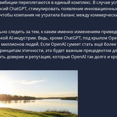
мбиции переплетаются в единый комплекс. В случае ус
рсий ChatGPT, стимулировать появление инновационных
, чтобы компания не утратила баланс между коммерчес
но следить за тем, к каким именно изменениям приведё
ой AI-индустрии. Ведь, кроме ChatGPT, под крылом Ope
 миллионов людей. Если OpenAI сумеет стать ещё более
ринципам этичности, это будет важным прецедентом для
ть доверие и репутация, которые OpenAI так долго и кр