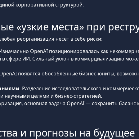
диной корпоративной структурой.
ные «узкие места» при рест
любая реорганизация несёт в себе риски:
 Изначально OpenAI позиционировалась как некоммерч
 в сфере ИИ. Сильный уклон в коммерциализацию может
и OpenAI появятся обособленные бизнес-юниты, возможн
ваниями
. Разделение исследовательского и коммерческ
 научными целями и бизнес-стратегией.
уризация, основная задача OpenAI — сохранить баланс
ства и прогнозы на будущее