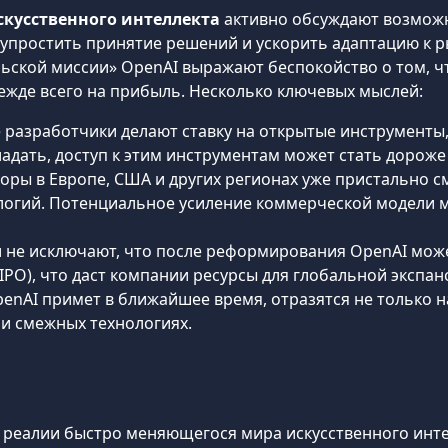
скусственного интеллекта
активно обсуждают возможн
 упростить принятие решений и ускорить адаптацию к р
ьской миссии» OpenAI выражают беспокойство о том, ч
жде всего на прибыль. Несколько ключевых мыслей:
 разработчики делают ставку на открытые инструменты, 
адать, доступ к этим инструментам может стать дороже
торы в Европе, США и других регионах уже пристально с
логий. Потенциальное усиление коммерческой модели 
и не исключают, что после реформирования OpenAI мож
PO), что даст компании ресурсы для глобальной экспан
enAI примет в ближайшее время, отразятся не только на
и смежных технологиях.
реалии быстро меняющегося мира искусственного интел