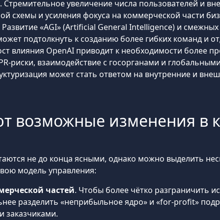
. Стремительное увеличение числа пользователей и вн
ой схемы и усиления фокуса на коммерческой части биз
. Развитие «AGI» (Artificial General Intelligence) и смеж
может подтолкнуть к созданию более гибких команд и от
Рост влияния OpenAI приводит к необходимости более п
R-риски, взаимодействие с госорганами и глобальным
уктуризация может стать ответом на внутренние и вне
ают возможные изменения в 
таются не до конца ясными, однако можно выделить не
 свою модель управления:
мерческой частей
. Чтобы более чётко разграничить 
ьнее разделить «неприбыльное ядро» и «for-profit» по
и заказчиками.