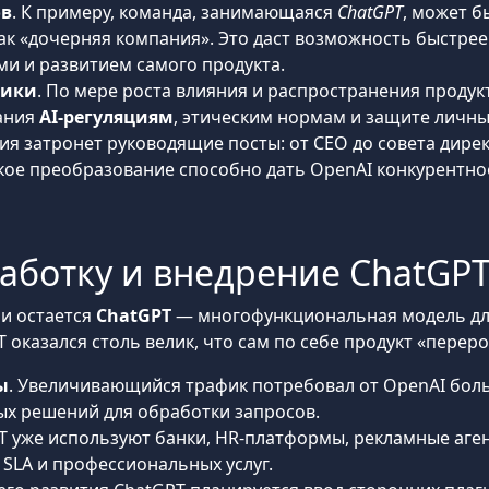
ов
. К примеру, команда, занимающаяся
ChatGPT
, может б
ак «дочерняя компания». Это даст возможность быстре
ми и развитием самого продукта.
тики
. По мере роста влияния и распространения проду
ания
AI-регуляциям
, этическим нормам и защите личны
ия затронет руководящие посты: от СЕО до совета дирек
ое преобразование способно дать OpenAI конкурентно
работку и внедрение ChatGP
и остается
ChatGPT
— многофункциональная модель для
T оказался столь велик, что сам по себе продукт «пере
ы
. Увеличивающийся трафик потребовал от OpenAI бол
х решений для обработки запросов.
PT уже используют банки, HR-платформы, рекламные аген
SLA и профессиональных услуг.