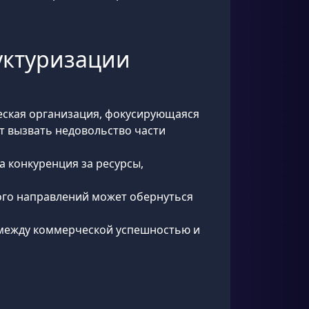
руктуризации
еская организация, фокусирующаяся
 вызвать недовольство части
а конкуренция за ресурсы,
ого направлений может обернуться
 между коммерческой успешностью и