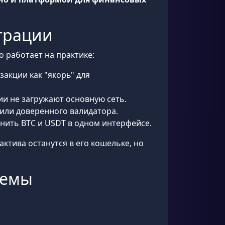
еграции
о работает на практике:
закции как "якорь" для
ии не загружают основную сеть.
или доверенного валидатора.
анить BTC и USDT в одном интерфейсе.
ктива останутся в его кошельке, но
темы