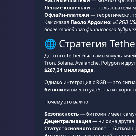
Частные платежи
— можно скрывать
Лёгкие кошельки
— пользователи мо
Офлайн-платежи
— теоретически, т
Как сказал
Паоло Ардоино
:
«С RGB US
более свободного финансового будущег
🌐 Стратегия Teth
До этого Tether был самым мультиче
Tron, Solana, Avalanche, Polygon и др
$267,34 миллиарда
.
Однако интеграция с RGB — это сигнал
биткоина
вместо удобства и скорости
Почему это важно:
Безопасность
— биткоин имеет саму
Децентрализация
— ни одна другая 
Статус "основного слоя"
— биткоин р
Это не отказ от других сетей, а попы