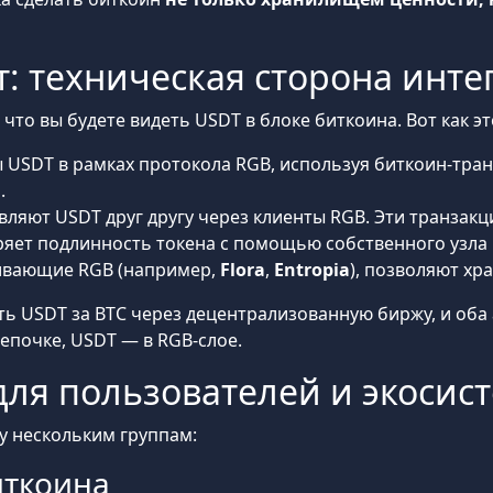
т: техническая сторона инт
что вы будете видеть USDT в блоке биткоина. Вот как эт
 USDT в рамках протокола RGB, используя биткоин-тран
.
ляют USDT друг другу через клиенты RGB. Эти транзакц
яет подлинность токена с помощью собственного узла 
ивающие RGB (например,
Flora
,
Entropia
), позволяют хр
ь USDT за BTC через децентрализованную биржу, и оба а
цепочке, USDT — в RGB-слое.
ля пользователей и экосис
у нескольким группам:
иткоина