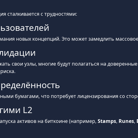
я сталкивается с трудностями:
льзователей
мания новых концепций. Это может замедлить массовое
алидации
скать свои узлы, многие будут полагаться на доверенны
риска.
пределённость
ными бумагами, что потребует лицензирования со сторо
гими L2
апуска активов на биткоине (например,
Stamps
,
Runes
,