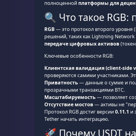
полноценной
платформы для децен
🔍 Что такое RGB:
RGB
— это протокол второго уровня (
решений, таких как Lightning Network
передаче цифровых активов
(токен
Ключевые особенности RGB:
Клиентская валидация (client-side v
проверяются самими участниками. Это
Приватность
— данные о сумме и по
прозрачными транзакциями BTC.
Масштабируемость
— позволяет соз
Отсутствие мостов
— активы не "пер
Протокол RGB достиг версии
0.11.1
и 
Tether начать интеграцию.
🚀 Почему USDT на