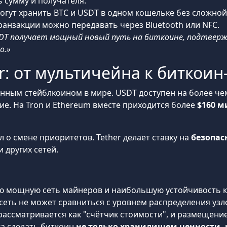
 сумму и получателя.
гут хранить BTC и USDT в одном кошельке без сложной
ранзакции можно передавать через Bluetooth или NFC.
DT получает мощный новый путь на биткоине, подтвержд
о.»
er: от мультичейна к биткои
йнным стейблкоином в мире. USDT доступен на более ч
угие. На Tron и Ethereum вместе приходится более
$160 
 о смене приоритетов. Tether делает ставку на
безопас
 других сетей.
ю мощную сеть майнеров и наибольшую устойчивость к
сеть не может сравниться с уровнем распределения узл
ассматривается как "счётчик стоимости", и размещение
тка сделать биткоин
не только хранилищем ценности,