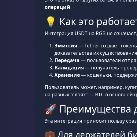
операций
.
💡 Как это работае
Интеграция USDT на RGB не означает, 
Эмиссия
— Tether создаёт токены
доказательства их существования
Передача
— пользователи отправ
Валидация
— получатель провер
Хранение
— кошельки, поддерж
Пользователь может, например, купит
на разных "слоях" — BTC в основной 
🚀 Преимущества д
Эта интеграция приносит пользу сраз
💼 Для держателей б