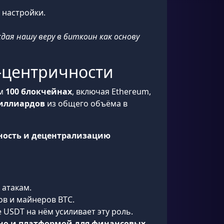
 настройки.
ая нашу веру в биткоин как основу
н-центричности
ем
100 блокчейнах
, включая Ethereum,
миллиардов
из общего объёма в
ность и децентрализацию
 атакам.
ов и майнеров BTC.
 USDT на нём усиливает эту роль.
 но и платформой для финансовых