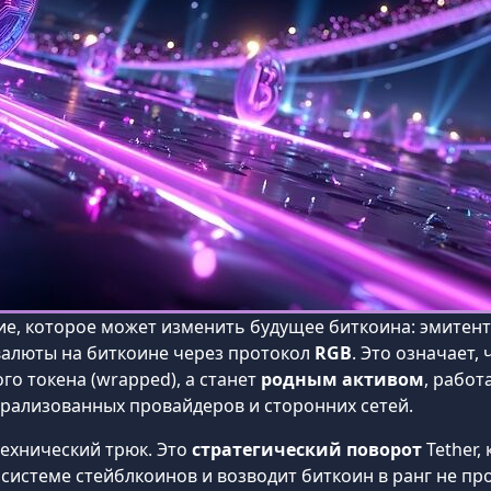
тие, которое может изменить будущее биткоина: эмитен
валюты на биткоине через протокол
RGB
. Это означает,
го токена (wrapped), а станет
родным активом
, рабо
трализованных провайдеров и сторонних сетей.
технический трюк. Это
стратегический поворот
Tether,
системе стейблкоинов и возводит биткоин в ранг не про