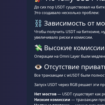
До сих пор USDT существовал на битк
Это создавало несколько проблем:
⛓️ Зависимость от м
Чтобы получить USDT на биткоине, н
увеличивало риски и комиссии.
💸 Высокие комиссии
Операции на Omni Layer были медлен
👁️ Отсутствие прива
Все транзакции с wUSDT были полнос
Запуск USDT через RGB решает эти п
Нет мостов
— USDT существует как ро
Низкие комиссии
— транзакции про