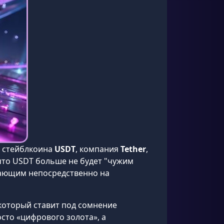
т стейблкоина
USDT
, компания
Tether
,
 что USDT больше не будет "чужим
тающим непосредственно на
 который ставит под сомнение
сто «цифрового золота», а