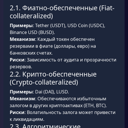
2.1. Фиатно-обеспеченные (Fiat-
collateralized)
Примеры
: Tether (USDT), USD Coin (USDC),
Binance USD (BUSD).
Механизм
: Каждый токен обеспечен
резервами в фиате (доллары, евро) на
банковских счетах.
Риски
: Зависимость от аудита и прозрачности
резервов.
2.2. Крипто-обеспеченные
(Crypto-collateralized)
Примеры
: Dai (DAI), LUSD.
Механизм
: Обеспечиваются избыточным
залогом в других криптоактивах (ETH, BTC).
Риски
: Волатильность залога может привести
к ликвидациям.
2.3. Алгоритмические