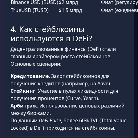
Binance USD (BUSD)
$2 млрд
Фиат (регулиру
TrueUSD (TUSD)
$1.5 млрд
Фиат (ежеднев
4. Как стейблкоины
используются в DeFi?
Децентрализованные финансы (DeFi) стали
главным драйвером роста стейблкоинов.
Основные сценарии:
Кредитование
. Залог стейблкоинов для
получения кредитов (например, на Aave).
Стейкинг
. Участие в пулах ликвидности для
получения процентов (Curve, Yearn).
Арбитраж
. Использование ценовых различий
между биржами.
По данным
DeFi Pulse
, более 60% TVL (Total Value
Locked) в DeFi приходится на стейблкоины.