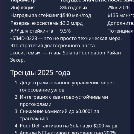
Инфляция
8% годовых
2% к 2026
Награды за стейкинг
$540 млн/год
$135 млн/г
Резервы экосистемы
$3.2 млрд
Дополнител
APY для стейкинга
9.5%
Потенциал
«SIMD-0228 — это не просто техническая мера.
Это стратегия долгосрочного роста
экосистемы», — глава Solana Foundation Райан
Зекер.
Тренды 2025 года
Децентрализованное управление через
голосование узлов
Интеграция с квантово-устойчивыми
протоколами
Снижение комиссий до $0.0001 за
транзакцию
Рост DeFi-активов на Solana до $200 млрд
Аренда NFT-активов с доходностью 200%