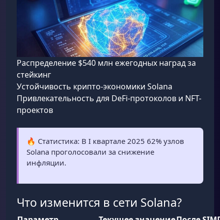
Распределение $540 млн ежегодных наград за
стейкинг
Устойчивость крипто-экономики Solana
Привлекательность для DeFi-протоколов и NFT-
проектов
🔥 Статистика: В I квартале 2025 62% узлов
Solana проголосовали за снижение
инфляции.
Что изменится в сети Solana?
Параметр
Текущее значение
После SIM