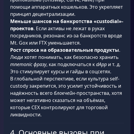
помощи аппаратных кошельков. Это укрепляет
принцип децентрализации.
Меньше шансов на банкротства «custodial»-
проектов
. Если активы не лежат в руках
посредников, резонанс из-за банкротств вроде
Mt. Gox или FTX уменьшается.
Рост спроса на образовательные продукты
.
Люди хотят понимать, как безопасно хранить
mnemonic фразу
, как подключаться к
dApp
и т. д.
Это стимулирует курсы и гайды в соцсетях.
В глобальной перспективе, если культура self-
custody закрепится, это усилит устойчивость и
надёжность всего
блокчейн
-пространства, хотя
может негативно сказаться на объёмах,
которые CEX контролируют для торговой
ликвидности.
4. Основные вызовы при