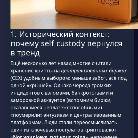
1. Исторический контекст:
почему self-custody вернулся
в тренд
Ещё несколько лет назад многие считали
хранение крипты на
централизованных биржах
(CEX) удобным выбором: меньше забот, всё под
одной «крышей». Однако череда громких
инцидентов с взломами, банкротствами и
заморозкой аккаунтов (вспомним биржи,
оказавшиеся неплатёжеспособными)
«поумерили» энтузиазм к централизованным
платформам. Люди стали переосмысливать
один из ключевых постулатов криптовалют:
«
Not your keys, not your coins
», напоминая,