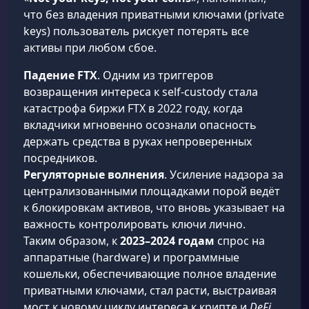
что без владения приватными ключами (private
keys) пользователь рискует потерять все
активы при любом сбое.
Падение FTX
. Одним из триггеров
возвращения интереса к self-custody стала
катастрофа биржи FTX в 2022 году, когда
вкладчики мгновенно осознали опасность
держать средства в руках непроверенных
посредников.
Регуляторные волнения
. Усиление надзора за
централизованными площадками порой ведёт
к блокировкам активов, что вновь указывает на
важность контролировать ключи лично.
Таким образом, к
2023–2024 годам
спрос на
аппаратные (hardware) и программные
кошельки, обеспечивающие полное владение
приватными ключами, стал расти, выстраивая
мост к новому циклу интереса к крипте и
DeFi
.