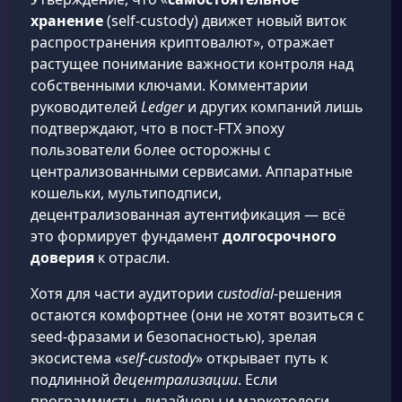
хранение
(self-custody) движет новый виток
распространения криптовалют», отражает
растущее понимание важности контроля над
собственными ключами. Комментарии
руководителей
Ledger
и других компаний лишь
подтверждают, что в пост-FTX эпоху
пользователи более осторожны с
централизованными сервисами. Аппаратные
кошельки, мультиподписи,
децентрализованная аутентификация — всё
это формирует фундамент
долгосрочного
доверия
к отрасли.
Хотя для части аудитории
custodial
-решения
остаются комфортнее (они не хотят возиться с
seed-фразами и безопасностью), зрелая
экосистема «
self-custody
» открывает путь к
подлинной
децентрализации
. Если
программисты, дизайнеры и маркетологи