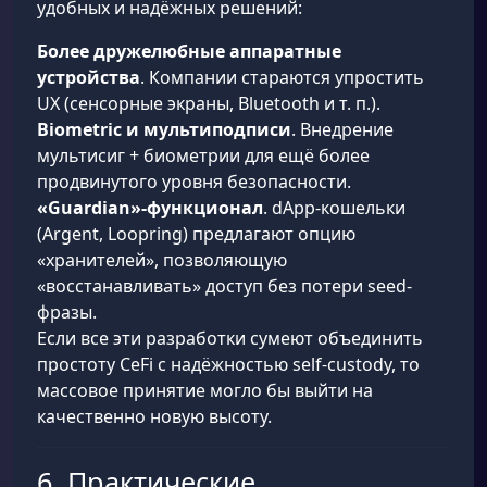
удобных и надёжных решений:
Более дружелюбные аппаратные
устройства
. Компании стараются упростить
UX (сенсорные экраны, Bluetooth и т. п.).
Biometric и мультиподписи
. Внедрение
мультисиг + биометрии для ещё более
продвинутого уровня безопасности.
«Guardian»-функционал
. dApp-кошельки
(Argent, Loopring) предлагают опцию
«хранителей», позволяющую
«восстанавливать» доступ без потери seed-
фразы.
Если все эти разработки сумеют объединить
простоту CeFi с надёжностью self-custody, то
массовое принятие могло бы выйти на
качественно новую высоту.
6. Практические