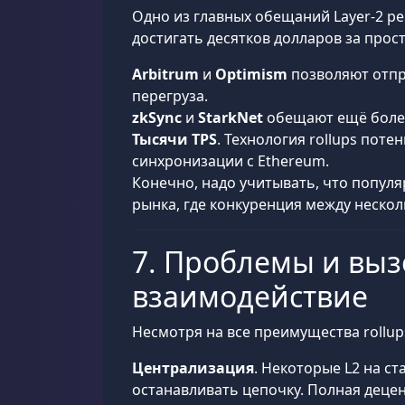
Одно из главных обещаний Layer-2 
достигать десятков долларов за прос
Arbitrum
и
Optimism
позволяют отпра
перегруза.
zkSync
и
StarkNet
обещают ещё более 
Тысячи TPS
. Технология rollups пот
синхронизации с Ethereum.
Конечно, надо учитывать, что популяр
рынка, где конкуренция между неско
7. Проблемы и выз
взаимодействие
Несмотря на все преимущества rollups
Централизация
. Некоторые L2 на с
останавливать цепочку. Полная децен