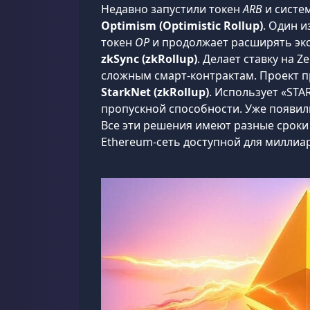
Недавно запустили токен
ARB
и систе
Optimism (Optimistic Rollup)
. Один и
токен
OP
и продолжает расширять эко
zkSync (zkRollup)
. Делает ставку на 
сложным смарт-контрактам. Проект п
StarkNet (zkRollup)
. Использует «STA
пропускной способности. Уже появи
Все эти решения имеют разные сроки 
Ethereum-сеть доступной для миллиар