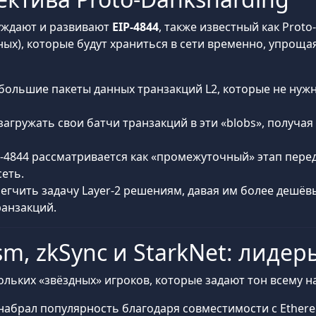
уждают и развивают
EIP-4844
, также известный как Prot
ных), которые будут храниться в сети временно, упрощ
о большие пакеты данных транзакций L2, которые не нужн
т загружать свои батчи транзакций в эти «blobs», полу
IP-4844 рассматривается как «промежуточный» этап пер
еть.
егчить задачу Layer-2 решениям, давая им более дешёв
ранзакций.
sm, zkSync и StarkNet: лидер
ольких «звёздных» игроков, которые задают тон всему 
 набрал популярность благодаря совместимости с Ether