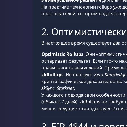
Универсальное решение
для DeFi, 
На практике технологии rollups уже
пользователей, которым надоело пере
2. Оптимистические
В настоящее время существует два ос
Optimistic Rollups
. Они «оптимистичн
оспаривает результат. Если кто-то н
правильность вычислений. Примеры
zkRollups
. Используют
Zero-Knowledge
криптографическое доказательство к
zkSync
,
StarkNet
.
У каждого подхода свои особенности:
(обычно 7 дней). zkRollups не требую
менее, ведущие команды Layer-2 сейча
3. EIP-4844 и перс