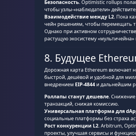
Безопасность
. Optimistic rollups п
чтобы узлы-«наблюдатели» действите
Взаимодействие между L2
. Пока к
чейн решениям, чтобы перемещать т
Однако при активном сотрудничестве
растущую экосистему «мультичейна» 
8. Будущее Ethere
Дорожная карта Ethereum включает нес
быстрой, дешёвой и удобной для мил
внедрением
EIP-4844
и дальнейшим р
Роллапы станут дешевле
. Снижение
транзакций, снижая комиссию.
Универсальная платформа для dAp
социальные платформы без страха а
Рост конкуренции L2
. Arbitrum, Opt
проекты, улучшая сервисы и функцио