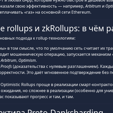
NFT и любых dApp, которым нужно быстрое и дешёвое вз
 доказали свою эффективность — например,
Arbitrum
и
Opt
плачивать «газ» на основной сети Ethereum.
 rollups и zkRollups: в чём 
новных подхода к rollup-технологиям:
ы» в том смысле, что по умолчанию сеть считает их тр
аходит мошенническую операцию, запускается механизм 
:
Arbitrum
,
Optimism
.
 Proofs
(доказательства с нулевым разглашением). Кажд
орректности. Это даёт мгновенное подтверждение без 
 Optimistic Rollups проще в реализации смарт-контракт
т ожидания, но сложнее в реализации (особенно для уни
с показывают прогресс и там, и там.
пектива Proto-Danksharding