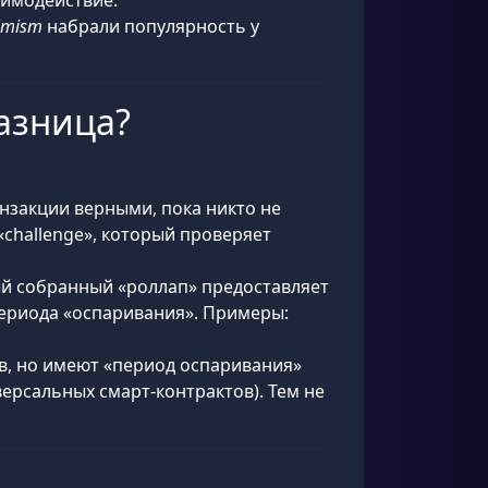
аимодействие.
imism
набрали популярность у
разница?
анзакции верными, пока никто не
«challenge», который проверяет
ый собранный «роллап» предоставляет
периода «оспаривания». Примеры:
ов, но имеют «период оспаривания»
версальных смарт-контрактов). Тем не