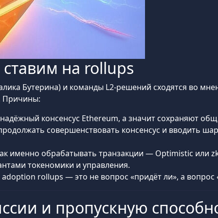
ставим на rollups
алика Бутерина) и команды L2-решений сходятся во мне
. Причины:
т надёжный консенсус Ethereum, а значит сохраняют об
продолжать совершенствовать консенсус и вводить шард
как именно обрабатывать транзакции — Optimistic или zk
антами токеномики и управления.
adoption rollups — это не вопрос «придёт ли», а вопрос 
иссии и пропускную способн