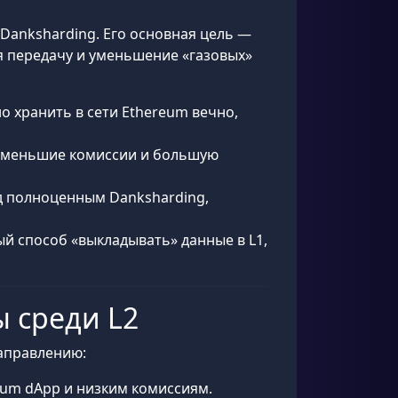
o-Danksharding. Его основная цель —
ая передачу и уменьшение «газовых»
о хранить в сети Ethereum вечно,
чая меньшие комиссии и большую
ед полноценным Danksharding,
ый способ «выкладывать» данные в L1,
ы среди L2
направлению:
eum dApp и низким комиссиям.