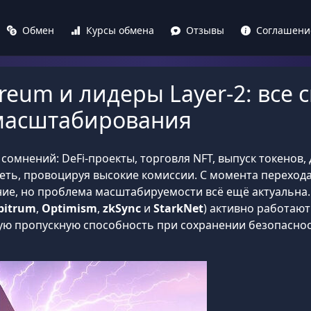
Обмен
Курсы обмена
Отзывы
Соглашени
reum и лидеры Layer-2: все 
у масштабирования
сомнений: DeFi-проекты, торговля NFT, выпуск токенов
еть, провоцируя высокие комиссии. С момента перехода 
ие, но проблема масштабируемости всё ещё актуальна
bitrum
,
Optimism
,
zkSync
и
StarkNet
) активно работаю
ю пропускную способность при сохранении безопаснос