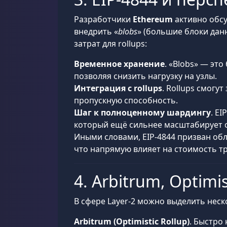
Разработчики
Ethereum
активно обс
внедрить «
blobs
» (большие блоки дан
затрат для rollups:
Временное хранение
. «Blobs» — эт
позволяя снизить нагрузку на узлы.
Интеграция с rollups
. Rollups смогу
пропускную способность.
Шаг к полноценному шардингу
. E
который ещё сильнее масштабирует с
Иными словами, EIP-4844 призван обл
что напрямую влияет на стоимость т
4. Arbitrum, Optimi
В сфере Layer-2 можно выделить неск
Arbitrum (Optimistic Rollup)
. Быстро