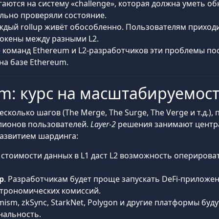
олагаются на систему «challenge», которая должна уметь
льно проверяли состояние.
аждый rollup живёт обособленно. Пользователям приходи
окены между разными L2.
 команд Ethereum и L2-разработчиков эти проблемы п
на базе Ethereum.
um: курс на масштабируемос
колько шагов (The Merge, The Surge, The Verge и т.д.),
лионов пользователей.
Layer-2
решения занимают централ
азвитием шардинга:
 стоимости данных в L1 даст L2 возможность опериро
p
. Разработчикам будет проще запускать DeFi-приложен
строномических комиссий.
imism, zkSync, StarkNet, Polygon и другие платформы бу
нальность.