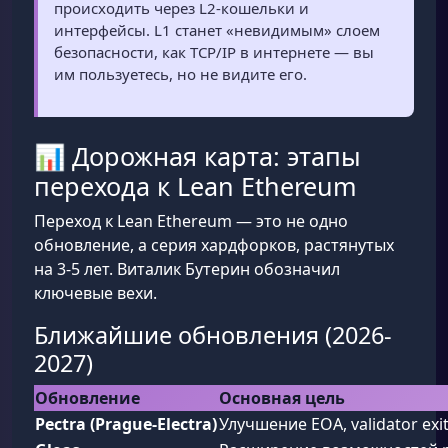
происходить через L2-кошельки и
интерфейсы. L1 станет «невидимым» слоем
безопасности, как TCP/IP в интернете — вы
им пользуетесь, но не видите его.
📊 Дорожная карта: этапы
перехода к Lean Ethereum
Переход к Lean Ethereum — это не одно
обновление, а серия хардфорков, растянутых
на 3-5 лет. Виталик Бутерин обозначил
ключевые вехи.
Ближайшие обновления (2026-
2027)
Обновление
Основная цель
Pectra (Prague-Electra)
Улучшение EOA, validator exit