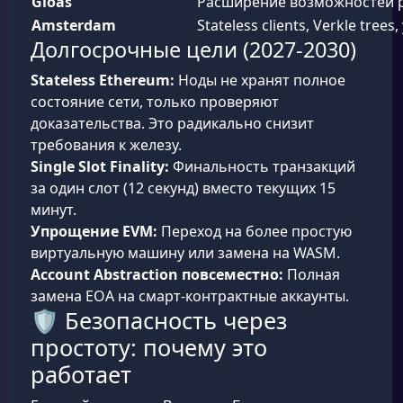
Gloas
Расширение возможностей pro
Amsterdam
Stateless clients, Verkle tre
Долгосрочные цели (2027-2030)
Stateless Ethereum:
Ноды не хранят полное
состояние сети, только проверяют
доказательства. Это радикально снизит
требования к железу.
Single Slot Finality:
Финальность транзакций
за один слот (12 секунд) вместо текущих 15
минут.
Упрощение EVM:
Переход на более простую
виртуальную машину или замена на WASM.
Account Abstraction повсеместно:
Полная
замена EOA на смарт-контрактные аккаунты.
🛡️ Безопасность через
простоту: почему это
работает