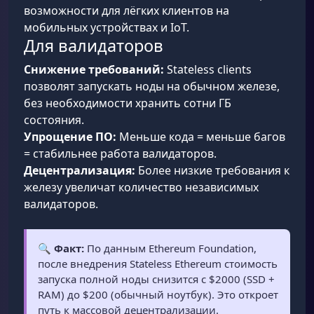
возможности для лёгких клиентов на
мобильных устройствах и IoT.
Для валидаторов
Снижение требований:
Stateless clients
позволят запускать ноды на обычном железе,
без необходимости хранить сотни ГБ
состояния.
Упрощение ПО:
Меньше кода = меньше багов
= стабильнее работа валидаторов.
Децентрализация:
Более низкие требования к
железу увеличат количество независимых
валидаторов.
🔍
Факт:
По данным Ethereum Foundation,
после внедрения Stateless Ethereum стоимость
запуска полной ноды снизится с $2000 (SSD +
RAM) до $200 (обычный ноутбук). Это откроет
путь к массовой децентрализации.