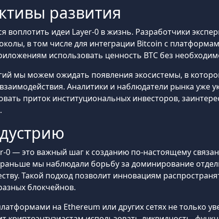
ктивы развития
я воплотить идеи Layer-0 в жизнь. Разработчики экспе
колы, в том числе для интеграции Bitcoin с платформам
риложениям использовать ценность BTC без необходимо
ий мы можем ожидать появления экосистемы, в которой 
взаимодействия. Аналитики и наблюдатели рынка уже у
овать приток институциональных инвесторов, заинтер
.
ндустрию
r-0 — это важный шаг к созданию по-настоящему связа
 раньше мы наблюдали борьбу за доминирование отдель
еству. Такой подход позволит инновациям распространя
разных блокчейнов.
-платформами на Ethereum или других сетях не только у
лит криптоэнтузиастам использовать ликвидность, функ