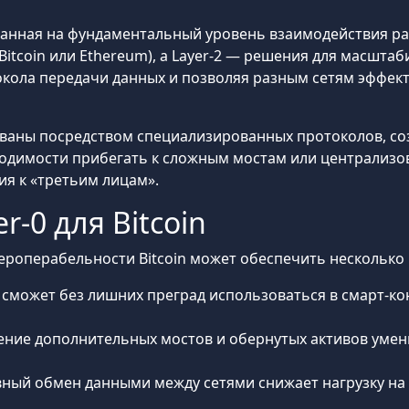
анная на фундаментальный уровень взаимодействия раз
itcoin или Ethereum), а Layer-2 — решения для масштаби
токола передачи данных и позволяя разным сетям эффек
ованы посредством специализированных протоколов, с
ходимости прибегать к сложным мостам или централиз
ия к «третьим лицам».
-0 для Bitcoin
ероперабельности Bitcoin может обеспечить несколько
C сможет без лишних преград использоваться в смарт-ко
ение дополнительных мостов и обернутых активов умен
вный обмен данными между сетями снижает нагрузку на