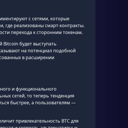
риментируют с сетями, которые
и, где реализованы смарт-контракты.
сти перехода к сторонним токенам.
Bitcoin будет выступать
казывают на потенциал подобной
есованных в расширении
нного и функционального
ных сетей, то теперь тенденция
ться быстрее, а пользователям —
величит привлекательность BTC для
ционал и скорость альтернативных