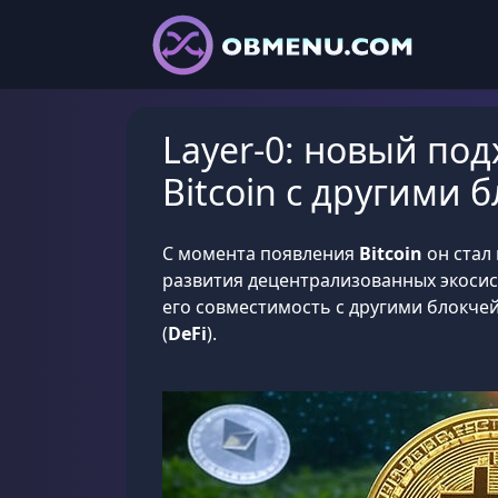
Layer-0: новый по
Bitcoin с другими
С момента появления
Bitcoin
он стал
развития децентрализованных экосист
его совместимость с другими блокч
(
DeFi
).