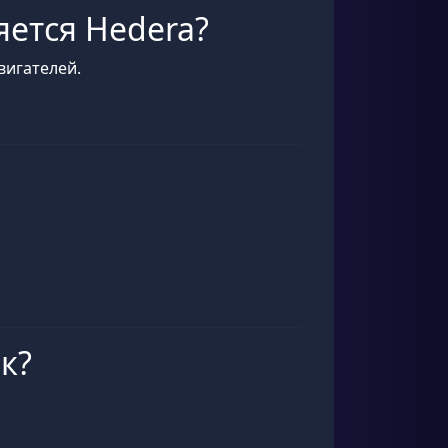
яется Hedera?
вигателей.
к?