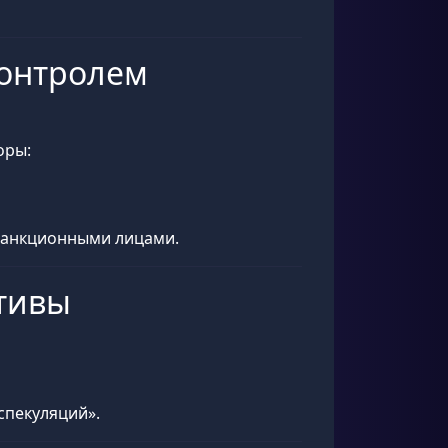
контролем
оры:
 санкционными лицами.
ктивы
 спекуляций».