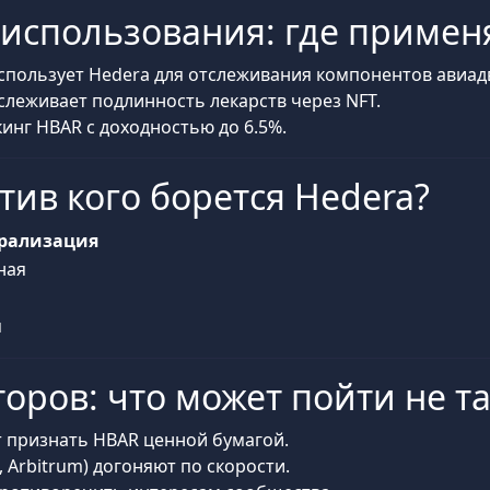
 использования: где примен
использует Hedera для отслеживания компонентов авиад
тслеживает подлинность лекарств через NFT.
йкинг HBAR с доходностью до 6.5%.
тив кого борется Hedera?
рализация
ная
я
торов: что может пойти не та
т признать HBAR ценной бумагой.
, Arbitrum) догоняют по скорости.