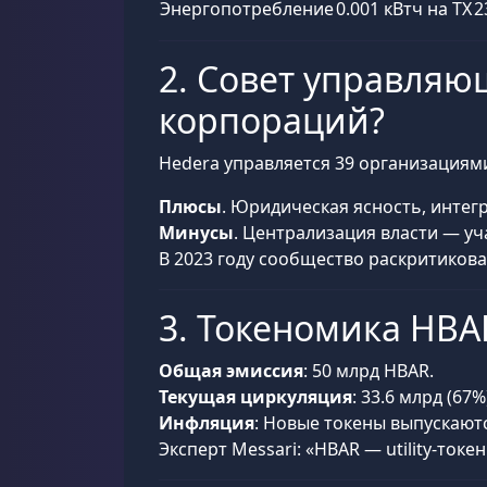
Энергопотребление
0.001 кВтч на TX
2
2. Совет управляю
корпораций?
Hedera управляется 39 организациями 
Плюсы
. Юридическая ясность, инте
Минусы
. Централизация власти — уч
В 2023 году сообщество раскритиков
3. Токеномика HBA
Общая эмиссия
: 50 млрд HBAR.
Текущая циркуляция
: 33.6 млрд (67%
Инфляция
: Новые токены выпускаютс
Эксперт Messari: «HBAR — utility-ток