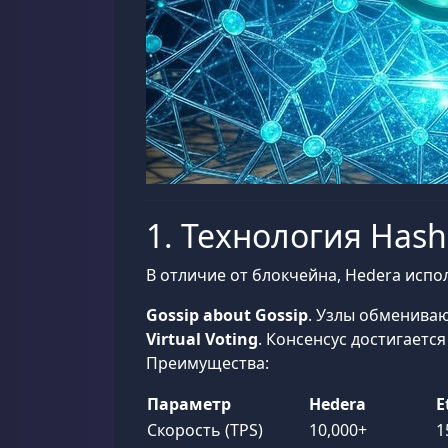
1. Технология Hash
В отличие от блокчейна, Hedera испо
Gossip about Gossip
. Узлы обмениваю
Virtual Voting
. Консенсус достигаетс
Преимущества:
Параметр
Hedera
E
Скорость (TPS)
10,000+
1