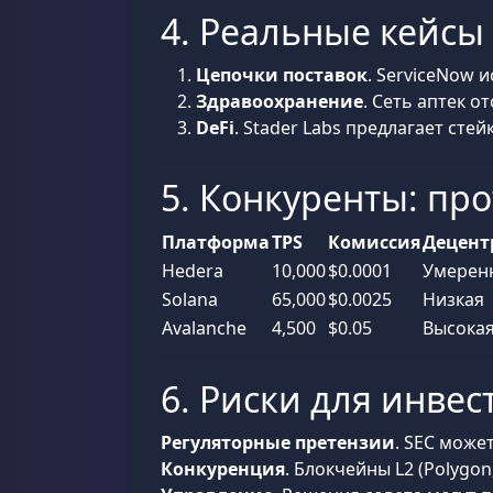
4. Реальные кейсы
Цепочки поставок
. ServiceNow 
Здравоохранение
. Сеть аптек о
DeFi
. Stader Labs предлагает сте
5. Конкуренты: про
Платформа
TPS
Комиссия
Децент
Hedera
10,000
$0.0001
Умерен
Solana
65,000
$0.0025
Низкая
Avalanche
4,500
$0.05
Высока
6. Риски для инвес
Регуляторные претензии
. SEC може
Конкуренция
. Блокчейны L2 (Polygon