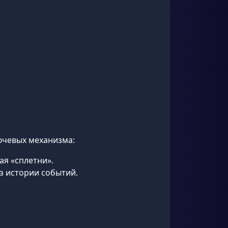
лючевых механизма:
ая «сплетни».
з истории событий.