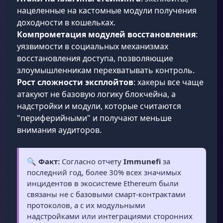
нацеленные на кастомные модули получения
доходности в кошельках.
Компрометация модулей восстановления
:
уязвимости в социальных механизмах
восстановления доступа, позволяющие
злоумышленникам перехватывать контроль.
Рост сложности эксплойтов
: хакеры все чаще
атакуют не базовую логику блокчейна, а
надстройки и модули, которые считаются
"периферийными" и получают меньше
внимания аудиторов.
🔍
Факт:
Согласно отчету
Immunefi
за
последний год, более 30% всех значимых
инцидентов в экосистеме Ethereum были
связаны не с базовыми смарт-контрактами
протоколов, а с их модульными
надстройками или интеграциями сторонних