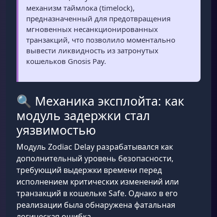
механизм таймлока (timelock),
предназначенный для предотвращения
мгновенных несанкционированных
транзакций, что позволило моментально
вывести ликвидность из затронутых
кошельков Gnosis Pay.
🔍 Механика эксплойта: как
модуль задержки стал
уязвимостью
Модуль Zodiac Delay разрабатывался как
дополнительный уровень безопасности,
требующий выдержки времени перед
исполнением критических изменений или
транзакций в кошельке Safe. Однако в его
реализации была обнаружена фатальная
логическая ошибка.