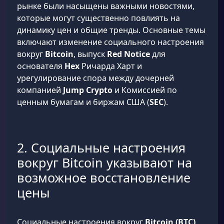
рынке были насыщены важными новостями,
которые могут существенно повлиять на
динамику цен и общие тренды. Основные темы
включают изменение социального настроения
вокруг
Bitcoin
, выпуск
Red Notice
для
основателя
Hex
Ричарда Харт и
урегулирование спора между дочерней
компанией
Jump Crypto
и Комиссией по
ценным бумагам и биржам США (
SEC
).
2. Социальные настроения
вокруг Bitcoin указывают на
возможное восстановление
цены
Социальные настроения вокруг
Bitcoin (BTC)