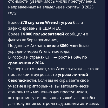
стоимости, увеличилось число преступлений,
направленных на владельцев крипты. В 2025
году:
Более
370 случаев Wrench-угроз
были
зафиксированы в США и ЕС;
Более
14 000 пользователей
сообщили о
фактах киберзапугивания;
По данным Arkham,
около $860 млн
было
украдено через Wrench-методы;
В России и странах СНГ — рост на
68% по
сравнению с 2024
.
Эксперты отмечают, что Wrench-атаки — это не
просто криптоугроза, это
угроза личной
безопасности
. Если вы не скрываете своё
участие в крипторынке, вы автоматически
становитесь мишенью для преступников,
которые могут использовать любые способы
для получения контроля над вашими активами.