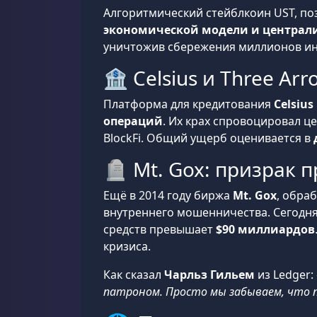
Алгоритмический стейблкоин UST, по
экономической модели и централ
уничтожив сбережения миллионов инв
🏦 Celsius и Three Arr
Платформа для кредитования
Celsius
операций
. Их крах спровоцировал ц
BlockFi. Общий ущерб оценивается в
🪦 Mt. Gox: призрак 
Ещё в 2014 году биржа
Mt. Gox
, обра
внутреннего мошенничества. Сегодня
средств превышает
$90 миллиардов
кризиса.
Как сказал
Чарльз Гильем
из Ledger:
патроном. Просто мы забываем, что 