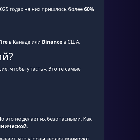
–2025 годах на них пришлось более
60%
ire
в Канаде или
Binance
в США.
ий?
е, чтобы упасть». Это те самые
 это не делает их безопасными. Как
ннической
.
ывает, что угрозы эволюционируют.