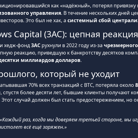
зиционировавшийся как «надёжный», потерял привязку к
изованного управления
. В течение нескольких дней це
есторов. Это был не хак, а
системный сбой централи
ows Capital (3AC): цепная реакци
и хедж-фонд
3AC
рухнули в 2022 году из-за
чрезмерного
епную реакцию, приведшую к банкротству десятков компа
десятки миллиардов долларов
.
прошлого, который не уходит
батывавшая 70% всех транзакций с BTC, потеряла около
, спустя более десяти лет, бывшие клиенты получают к
. Этот случай должен был стать предостережением, но 
«Каждый раз, когда мы доверяем третьей стороне, мы игр
пистолет всё ещё заряжен.»