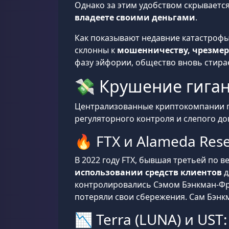
Однако за этим удобством скрывается
владеете своими деньгами
.
Как показывают недавние катастрофы, 
склонны к
мошенничеству, чрезмерн
фазу эйфории, общество вновь стирае
💸 Крушение гиган
Централизованные криптокомпании па
регуляторного контроля и слепого до
🔥 FTX и Alameda Rese
В 2022 году FTX, бывшая третьей по в
использовании средств клиентов
д
контролировались Сэмом Бэнкман-Фри
потеряли свои сбережения. Сам Бэнк
📉 Terra (LUNA) и UST