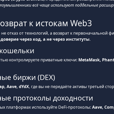
лоумышленники всё чаще используют поддельные расшире
озврат к истокам Web3
е отказ от технологий, а возврат к первоначальной ф
доверие через код, а не через институты
.
 кошельки
стью контролируете приватные ключи:
MetaMask, Phanto
ые биржи (DEX)
p, Aave, dYdX
, где вы не передаёте активы третьей сто
ные протоколы доходности
ых платформах используйте DeFi-протоколы:
Aave, Com