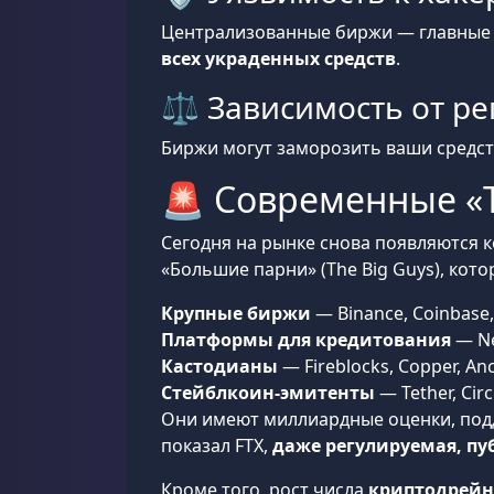
Централизованные биржи — главные 
всех украденных средств
.
⚖️ Зависимость от ре
Биржи могут заморозить ваши средст
🚨 Современные «To
Сегодня на рынке снова появляются 
«Большие парни» (The Big Guys), ко
Крупные биржи
— Binance, Coinbase,
Платформы для кредитования
— Ne
Кастодианы
— Fireblocks, Copper, An
Стейблкоин-эмитенты
— Tether, Circ
Они имеют миллиардные оценки, подд
показал FTX,
даже регулируемая, п
Кроме того, рост числа
криптодрейнер