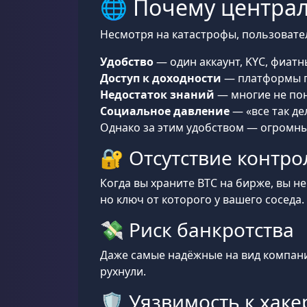
🌐 Почему централ
Несмотря на катастрофы, пользоват
Удобство
— один аккаунт, KYC, фиат
Доступ к доходности
— платформы пр
Недостаток знаний
— многие не пон
Социальное давление
— «все так де
Однако за этим удобством — огромны
🔐 Отсутствие контро
Когда вы храните BTC на бирже, вы не
но ключ от которого у вашего соседа.
💸 Риск банкротства
Даже самые надёжные на вид компании
рухнули.
🛡️ Уязвимость к хак