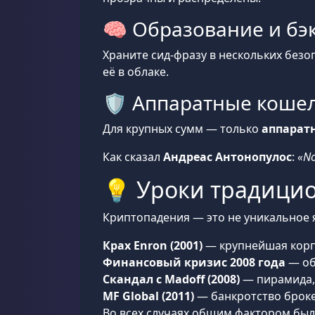
🧠 Образование и бэ
Храните сид-фразу в нескольких безо
её в облаке.
🛡️ Аппаратные коше
Для крупных сумм — только
аппарат
Как сказал
Андреас Антонопулос
:
«No
💡 Уроки традицио
Криптопадения — это не уникальное 
Крах Enron (2001)
— крупнейшая корп
Финансовый кризис 2008 года
— об
Скандал с Madoff (2008)
— пирамида, 
MF Global (2011)
— банкротство броке
Во всех случаях общим фактором бы