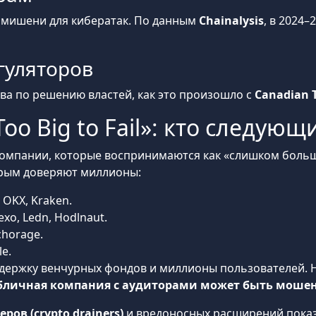
мишени для кибератак. По данным
Chainalysis
, в 2024
гуляторов
ва по решению властей, как это произошло с
Canadian T
o Big to Fail»: кто следующ
компании, которые воспринимаются как «слишком больши
торым доверяют миллионы:
 OKX, Kraken.
xo, Ledn, Hodlnaut.
chorage.
le.
ержку венчурных фондов и миллионы пользователей. Но
убличная компания с аудиторами может быть моше
ов (crypto drainers)
и вредоносных расширений показ