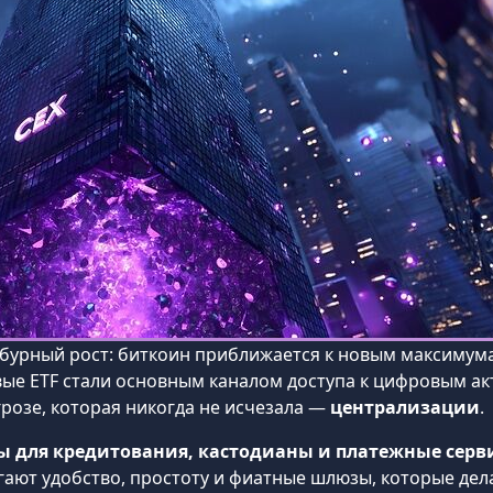
 бурный рост: биткоин приближается к новым максиму
овые ETF стали основным каналом доступа к цифровым а
розе, которая никогда не исчезала —
централизации
.
 для кредитования, кастодианы и платежные серв
гают удобство, простоту и фиатные шлюзы, которые де