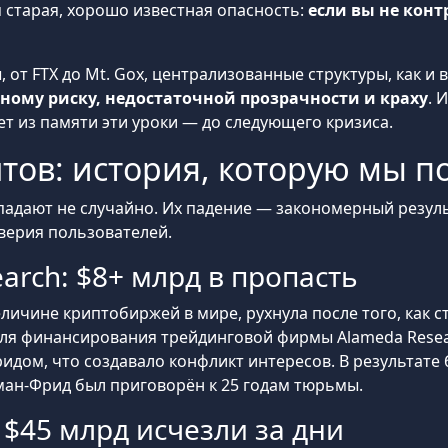
 старая, хорошо известная опасность:
если вы не конт
от FTX до Mt. Gox, централизованные структуры, как и в
ому риску, недостаточной прозрачности и краху
. 
т из памяти эти уроки — до следующего кризиса.
тов: история, которую мы п
дают не случайно. Их падение — закономерный резуль
верия пользователей.
arch: $8+ млрд в пропасть
еличине криптобиржей в мире, рухнула после того, как с
ля финансирования трейдинговой фирмы Alameda Resea
дом, что создавало конфликт интересов. В результате
ман-Фрид был приговорён к 25 годам тюрьмы.
: $45 млрд исчезли за дни