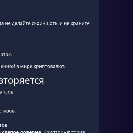
да не делайте скриншоты и не храните
атак.
еленной в мире криптовалют.
вторяется
ансов:
ктивов.
тов.
 слепое доверие
. Криптоиндустрия