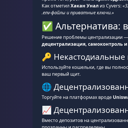
Как отметил
Хакан Унал
из Cyvers:
«З
.env-файлы и приватные ключи.»
✅ Альтернатива: в
Решение проблемы централизации — н
децентрализация, самоконтроль и 
🔑 Некастодиальные
Используйте кошельки, где вы полно
ваш первый щит.
🌐 Децентрализованн
Торгуйте на платформах вроде
Uniswa
📈 Децентрализован
Вместо депозитов на централизованн
прозрачны и распределены.