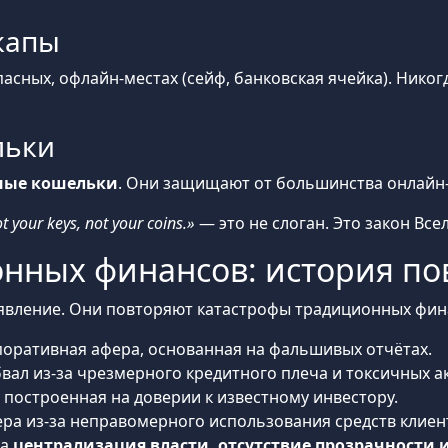
капы
пасных, офлайн-местах (сейф, банковская ячейка). Никог
льки
ные кошельки
. Они защищают от большинства онлайн-
t your keys, not your coins.»
— это не слоган. Это закон Вс
нных финансов: история по
явление. Они повторяют катастрофы традиционных фин
оративная афера, основанная на фальшивых отчётах.
вал из-за чрезмерного кредитного плеча и токсичных а
построенная на доверии к известному инвестору.
ра из-за неправомерного использования средств клиен
ла
централизация власти, отсутствие прозрачности и