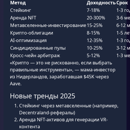
Метод
Доходность
Срок
Стейкинг
7-18%
1-3 го
Аренда NFT
20-300%
3-6 м
Метавселенные-инвестирование
15-25%
6-12 
Крипто-облигации
8-15%
1-5 ле
AI-оптимизация
12-35%
1-3 го
Синдицированные пулы
10-25%
3-12 
Кросс-чейн арбитраж
5-12%
1-3 м
«Крипто — это не рискованно, если выбрать
правильные инструменты», — мама-инвестор
из Нидерландов, заработавшая $45K через
Aave.
Новые тренды 2025
Стейкинг через метавселенные (например,
Decentraland-рефералы)
Аренда NFT-активов для генерации VR-
контента