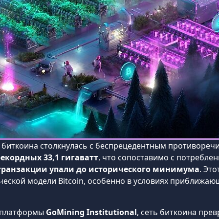
а биткоина столкнулась с беспрецедентным противоречи
екордных 33,1 гигаватт
, что сопоставимо с потреблен
транзакции упали до исторического минимума
. Эт
еской модели Bitcoin, особенно в условиях приближающ
й платформы
GoMining Institutional
, сеть биткоина пр