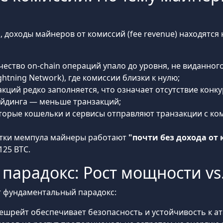
, доходы майнеров от комиссий (fee revenue) находятс
ество on-chain операций упало до уровня, не виданного
htning Network), где комиссии близки к нулю;
кций редко заполняется, что означает отсутствие конку
йдинга — меньше транзакций;
орые кошельки и сервисы отправляют транзакции с коми
стки мемпула майнеры работают
"почти без дохода от
125 BTC.
парадокс: Рост мощности vs
т фундаментальный парадокс:
ешрейт обеспечивает безопасность и устойчивость к ат