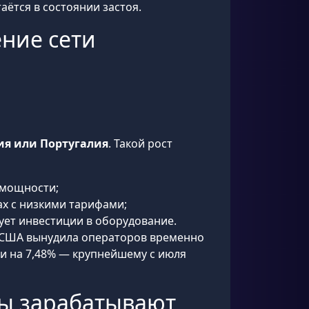
ётся в состоянии застоя.
ение сети
ия или Португалия
. Такой рост
 мощности;
ах с низкими тарифами;
ует инвестиции в оборудование.
в США вынудила операторов временно
и на 7,48% — крупнейшему с июля
ры зарабатывают