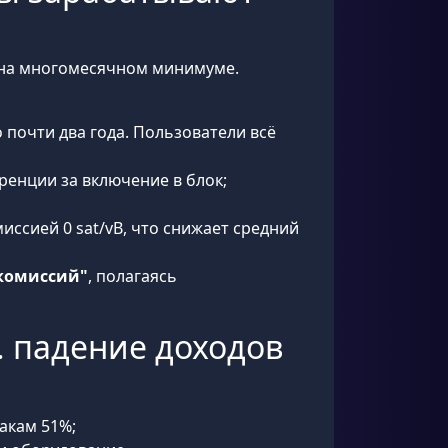
я на многомесячном минимуме.
 почти два года. Пользователи всё
ренции за включение в блок;
ссией 0 sat/vB, что снижает средний
 комиссий"
, полагаясь
. падение доходов
акам 51%;