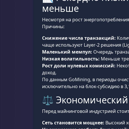
меньше
Несмотря на рост энергопотребления
Причины:
Снижение числа транзакций:
Колич
чаще используют Layer-2 решения (Lig
Маленький мемпул:
Очередь транза
Низкая волатильность:
Меньше тре
Рост доли нулевых комиссий:
Некот
доход.
По данным GoMining, в периоды очи
исключительно на блок-субсидию в 3,
⚖️ Экономический 
Перед майнинговой индустрией стои
Сеть становится мощнее:
Высокий х