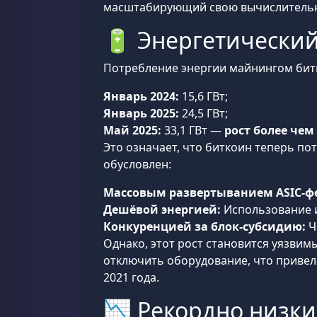
масштабирующий свою вычислительную
🔋 Энергетический 
Потребление энергии майнингом бит
Январь 2024:
15,6 ГВт;
Январь 2025:
24,5 ГВт;
Май 2025:
33,1 ГВт —
рост более чем
Это означает, что биткоин теперь по
обусловлен:
Массовым развертыванием ASIC-ф
Дешёвой энергией:
Использование и
Конкуренцией за блок-субсидию:
Ч
Однако, этот рост становится уязви
отключить оборудование, что привел
2021 года.
📉 Рекордно низк