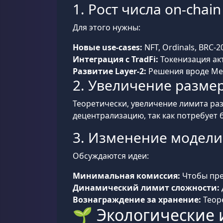
1. Рост числа on-chai
Для этого нужны:
Новые use-cases:
NFT, Ordinals, BRC-
Интеграция с TradFi:
Токенизация акт
Развитие Layer-2:
Решения вроде Merl
2. Увеличение размер
Теоретически, увеличение лимита ра
децентрализацию, так как потребует 
3. Изменение модели
Обсуждаются идеи:
Минимальная комиссия:
Чтобы пре
Динамический лимит сложности:
Вознаграждение за хранение:
Теоре
🌱 Экологические 