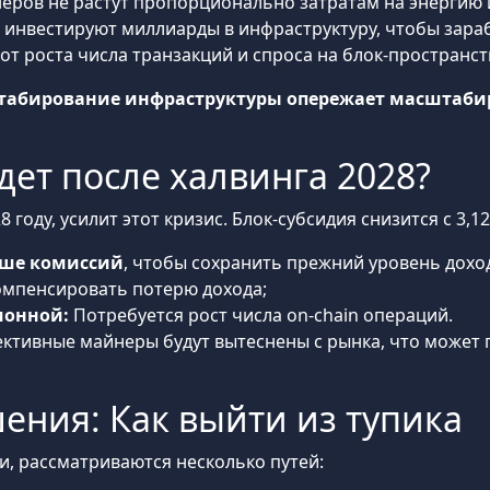
ров не растут пропорционально затратам на энергию 
 инвестируют миллиарды в инфраструктуру, чтобы зараб
т роста числа транзакций и спроса на блок-пространст
табирование инфраструктуры опережает масштаби
дет после халвинга 2028?
оду, усилит этот кризис. Блок-субсидия снизится с 3,125
ьше комиссий
, чтобы сохранить прежний уровень дохо
компенсировать потерю дохода;
ионной:
Потребуется рост числа on-chain операций.
ективные майнеры будут вытеснены с рынка, что может 
ния: Как выйти из тупика
и, рассматриваются несколько путей: