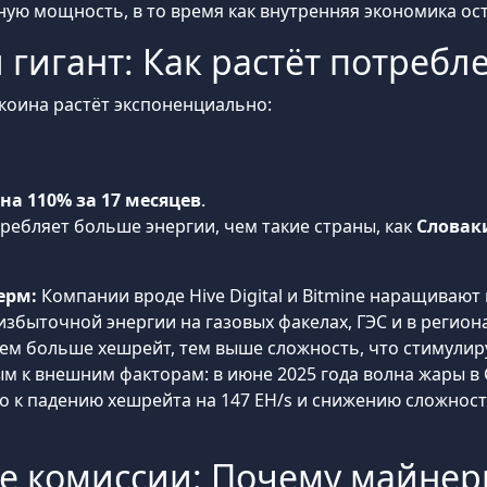
 мощность, в то время как внутренняя экономика оста
гигант: Как растёт потребл
коина растёт экспоненциально:
 на 110% за 17 месяцев
.
требляет больше энергии, чем такие страны, как
Словак
ерм:
Компании вроде Hive Digital и Bitmine наращивают
збыточной энергии на газовых факелах, ГЭС и в регион
ем больше хешрейт, тем выше сложность, что стимулир
мым к внешним факторам: в июне 2025 года волна жары 
о к падению хешрейта на 147 EH/s и снижению сложност
ие комиссии: Почему майне