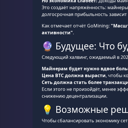
Но экономика слабеет:
Доходы майне
Это создаёт напряжённость: майнеры
долгосрочная прибыльность зависит о
Как отмечает отчёт GoMining:
"Масш
активности"
.
🔮 Будущее: Что бу
Следующий халвинг, ожидаемый в 2028 г
Майнерам будет нужно вдвое бол
Цена BTC должна вырасти
, чтобы 
Сеть должна стать более транзакц
Если этого не произойдёт, менее эфф
снижению децентрализации.
💡 Возможные реше
Чтобы сбалансировать экономику сет