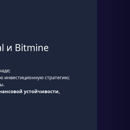
l и Bitmine
наде;
ую инвестиционную стратегию;
ы.
нансовой устойчивости,