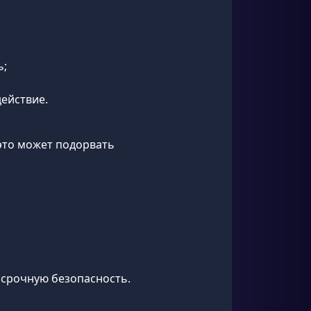
ь;
действие.
это может подорвать
осрочную безопасность.