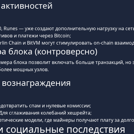
n активностей
20, Runes — уже создают дополнительную нагрузку на сет
ивов и платежи через Bitcoin;
in Chain и BitVM могут стимулировать on-chain взаимо
а блока (контроверсно)
змера блока позволит включать больше транзакций, но 
более мощных узлов.
 вознаграждения
дотвратить спам и нулевые комиссии;
Для сглаживания колебаний хешрейта;
тические модели, где майнеры получают плату за долг
и социальные последствия